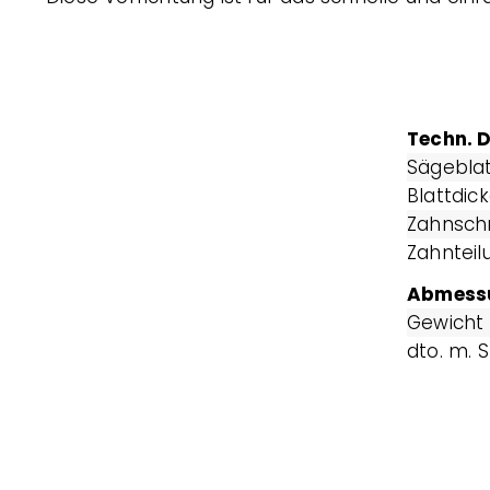
Techn. 
Sägebla
Blat
Zahnsc
Zahnteil
Abmess
Gew
dto. m