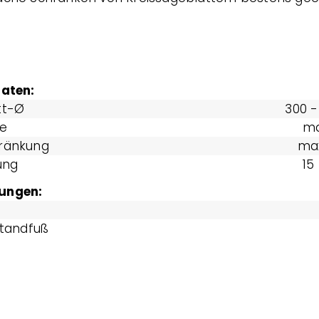
Daten:
tt-Ø
300 -
tdicke
ma
hränkung
max
ung
15
ungen:
icht
. Standfuß