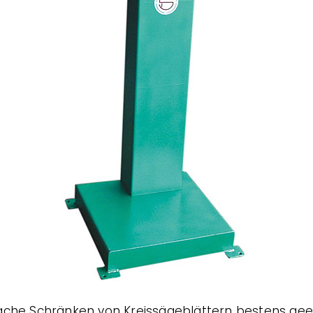
nfache Schränken von Kreissägeblättern bestens gee